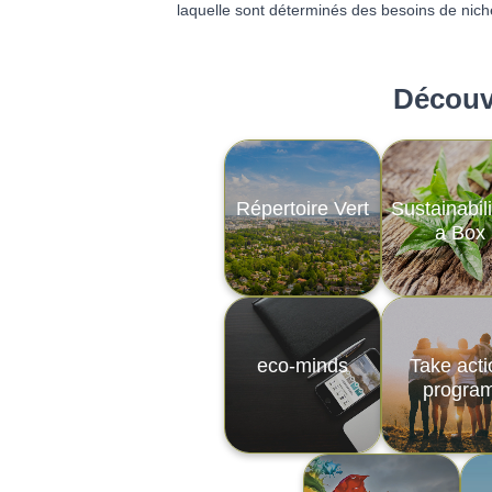
laquelle sont déterminés des besoins de niche
Découvr
Répertoire Vert
Sustainabili
a Box
eco‑minds
Take acti
progra