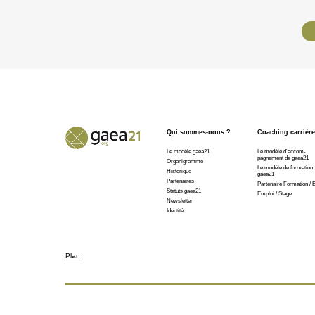
Qui sommes-nous ?
Coaching carrièr
Le modèle gaea21
Le modèle d'accom-
pagnement de gaea21
Organigramme
Le modèle de formation
Historique
gaea21
Partenaires
Partenaire Formation / 
Statuts gaea21
Emploi / Stage
Newsletter
Identité
Plan