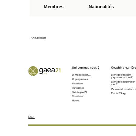
Membres
Nationalités
Haut de page
Qui sommes-nous ?
Coaching carrièr
Le modèle gaea21
Le modèle d'accom-
pagnement de gaea21
Organigramme
Le modèle de formation
Historique
gaea21
Partenaires
Partenaire Formation / 
Statuts gaea21
Emploi / Stage
Newsletter
Identité
Plan