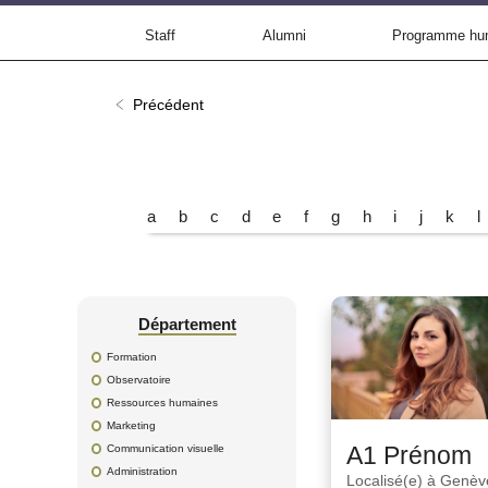
Staff
Alumni
Programme hu
Précédent
a
b
c
d
e
f
g
h
i
j
k
l
Département
Formation
Observatoire
Ressources humaines
Marketing
A1
Prénom
Communication visuelle
Administration
Localisé(e) à
Genèv