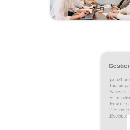
Gestion
gaea21 pro
d'accompag
étapes de c
en transiti
domaines d
l'économie 
développem