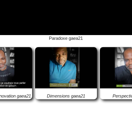
Paradoxe gaea21
nnovation gaea21
Dimensions gaea21
Perspecti