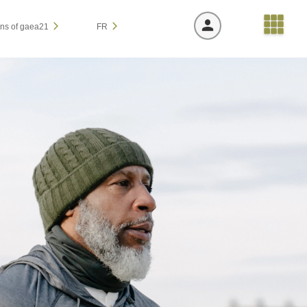
s of gaea21
FR