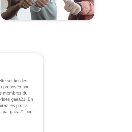
te section les
es proposés par
les membres du
prises gaea21. En
erez les profils
 par gaea21 pour