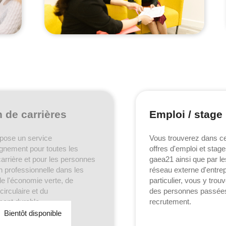
 de carrières
Emploi / stage
pose un service
Vous trouverez dans cet
nement pour toutes les
offres d'emploi et stag
arrière et pour les personnes
gaea21 ainsi que par 
on professionnelle dans les
réseau externe d'entre
e l'économie verte, de
particulier, vous y trouv
circulaire et du
des personnes passées
ent durable.
recrutement.